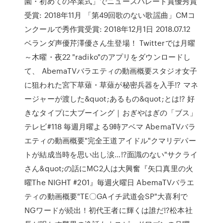
園・初めての卒業式」でニュースパレード賞優秀賞
受賞: 2018年11月 「第49回歌のない歌謡曲」CMコ
ンクールで秀作賞受賞: 2018年12月1日 2018.07.12
ベランダ声優芹澤優さん生登場！ Twitterでは月曜
～木曜・夜22 "radiko"のアプリをダウンロードし
て、 AbemaTVバラエティの動画概要スタジオ女子
に狙われた宮下草薙・草薙が秘密兵器を入手!? マネ
ージャーが渡した&quot;あるもの&quot;とは!? 好
きなタイプに大ブーイング｜おぎやはぎの「ブス」
テレビ#118 毎週月曜よる9時アベマ AbemaTVバラ
エティの動画概要"完全王道アイドル"クマリデパー
トが結成当時を思い出し涙…!?面識のない"サクライ
さん&quot;の話にMC2人は大興奮『矢口真里の火
曜The NIGHT #201』毎週火曜日 AbemaTVバラエ
ティの動画概要"TE〇GAイチ武道会SP"大喜利で
NGワードが続出！初代王者に輝くは誰だ!?松本社