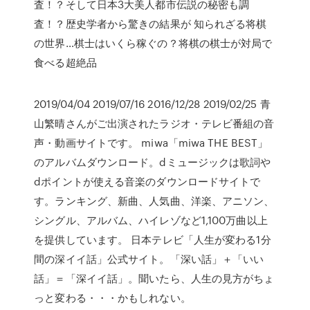
査！？そして日本3大美人都市伝説の秘密も調
査！？歴史学者から驚きの結果が 知られざる将棋
の世界…棋士はいくら稼ぐの？将棋の棋士が対局で
食べる超絶品
2019/04/04 2019/07/16 2016/12/28 2019/02/25 青
山繁晴さんがご出演されたラジオ・テレビ番組の音
声・動画サイトです。 miwa「miwa THE BEST」
のアルバムダウンロード。dミュージックは歌詞や
dポイントが使える音楽のダウンロードサイトで
す。ランキング、新曲、人気曲、洋楽、アニソン、
シングル、アルバム、ハイレゾなど1,100万曲以上
を提供しています。 日本テレビ「人生が変わる1分
間の深イイ話」公式サイト。「深い話」＋「いい
話」＝「深イイ話」。聞いたら、人生の見方がちょ
っと変わる・・・かもしれない。