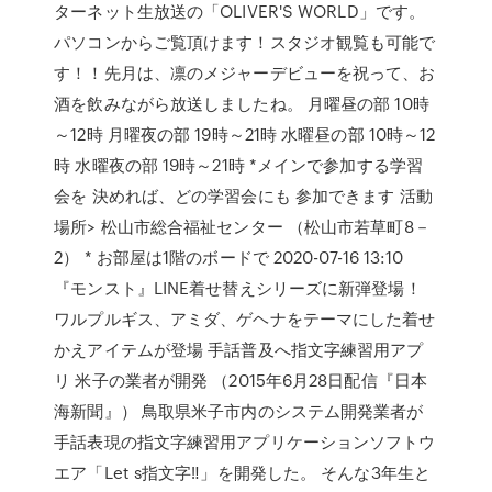
ターネット生放送の「OLIVER'S WORLD」です。
パソコンからご覧頂けます！スタジオ観覧も可能で
す！！先月は、凛のメジャーデビューを祝って、お
酒を飲みながら放送しましたね。 月曜昼の部 10時
～12時 月曜夜の部 19時～21時 水曜昼の部 10時～12
時 水曜夜の部 19時～21時 *メインで参加する学習
会を 決めれば、どの学習会にも 参加できます 活動
場所> 松山市総合福祉センター （松山市若草町8－
2） * お部屋は1階のボードで 2020-07-16 13:10
『モンスト』LINE着せ替えシリーズに新弾登場！
ワルプルギス、アミダ、ゲヘナをテーマにした着せ
かえアイテムが登場 手話普及へ指文字練習用アプ
リ 米子の業者が開発 （2015年6月28日配信『日本
海新聞』） 鳥取県米子市内のシステム開発業者が
手話表現の指文字練習用アプリケーションソフトウ
エア「Let s指文字‼」を開発した。 そんな3年生と