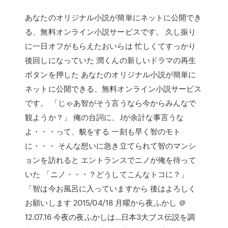
あなたのオリジナル小説が簡単にネットに公開でき
る、無料オンライン小説サービスです。 久し振り
に一日オフがもらえたおいらは 忙しくてすっかり
後回しになっていた 潤くんの新しいドラマの再生
ボタンを押した あなたのオリジナル小説が簡単に
ネットに公開できる、無料オンライン小説サービス
です。 「じゃあ智がそう言うなら今からみんなで
観ようか？」 俺の台詞に、Jが余計な事言うな
よ・・・って、貌をする 一刻も早く智のモト
に・・・ そんな想いに急き立てられて智のマンシ
ョンを訪れると エントランスでニノが俺を待って
いた 「ニノ・・・？どうしてこんなトコに？」
「智は今お風呂に入っていますから 後はよろしく
お願いします 2015/04/18 月曜から夜ふかし ＠
12.07.16 今夜の夜ふかしは…日本3大ブス伝説を調