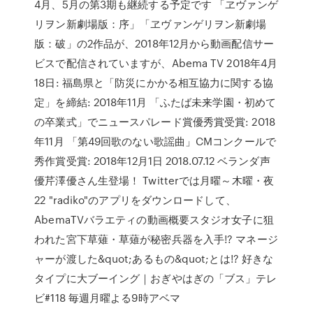
4月、5月の第3期も継続する予定です 「ヱヴァンゲ
リヲン新劇場版：序」「ヱヴァンゲリヲン新劇場
版：破」の2作品が、2018年12月から動画配信サー
ビスで配信されていますが、Abema TV 2018年4月
18日: 福島県と「防災にかかる相互協力に関する協
定」を締結: 2018年11月 「ふたば未来学園・初めて
の卒業式」でニュースパレード賞優秀賞受賞: 2018
年11月 「第49回歌のない歌謡曲」CMコンクールで
秀作賞受賞: 2018年12月1日 2018.07.12 ベランダ声
優芹澤優さん生登場！ Twitterでは月曜～木曜・夜
22 "radiko"のアプリをダウンロードして、
AbemaTVバラエティの動画概要スタジオ女子に狙
われた宮下草薙・草薙が秘密兵器を入手!? マネージ
ャーが渡した&quot;あるもの&quot;とは!? 好きな
タイプに大ブーイング｜おぎやはぎの「ブス」テレ
ビ#118 毎週月曜よる9時アベマ