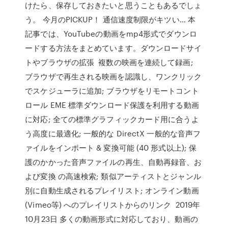
けたら、保存しておきたいと思うこともあるでしょ
う。 今月のPICKUP！ 通信速度制限がキツい… 本
記事では、YouTubeの動画をmp4形式でダウンロ
ードする方法をまとめています。ダウンロードサイ
トやブラウザの拡張 複数の映画を連続して録画;
ブラウザで再生される映画を認識し、ワンクリック
でスケジューラに追加; ブラウザをリモートコント
ロール EME 標準ダウンロード保護を利用する動画
に対応; 全ての標準グラフィックカード用に合うよ
う高度に最適化; 一般的な DirectX 一般的な音声フ
ァイルをインポート & 変換可能 (40 形式以上); 保
護のかかった音声ファイルの再生、自動再録音、お
よび変換 の高速検索; 類似アーティストとジャンル
別に自動生成されるプレイリスト; オンライン動画
(Vimeo等) へのプレイリストからのリンク 2019年
10月23日 多くの動画形式に対応しており、動画の