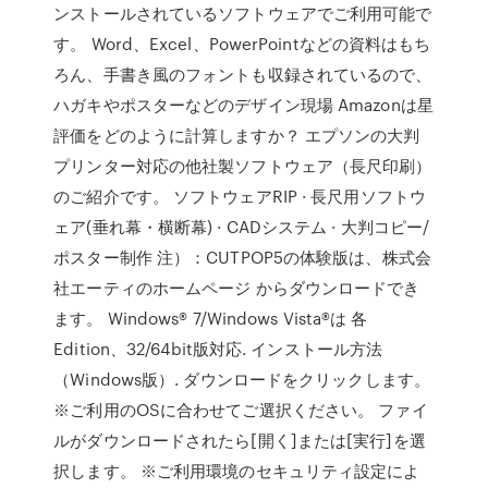
ンストールされているソフトウェアでご利用可能で
す。 Word、Excel、PowerPointなどの資料はもち
ろん、手書き風のフォントも収録されているので、
ハガキやポスターなどのデザイン現場 Amazonは星
評価をどのように計算しますか？ エプソンの大判
プリンター対応の他社製ソフトウェア（長尺印刷）
のご紹介です。 ソフトウェアRIP · 長尺用ソフトウ
ェア(垂れ幕・横断幕) · CADシステム · 大判コピー/
ポスター制作 注）：CUTPOP5の体験版は、株式会
社エーティのホームページ からダウンロードでき
ます。 Windows® 7/Windows Vista®は 各
Edition、32/64bit版対応. インストール方法
（Windows版）. ダウンロードをクリックします。
※ご利用のOSに合わせてご選択ください。 ファイ
ルがダウンロードされたら[開く]または[実行]を選
択します。 ※ご利用環境のセキュリティ設定によ